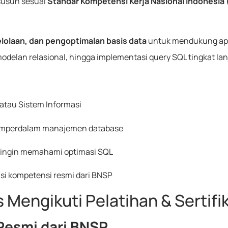
susun sesuai
Standar Kompetensi Kerja Nasional Indonesia 
olaan, dan pengoptimalan basis data
untuk mendukung apli
modelan relasional, hingga implementasi query SQL tingkat lan
atau Sistem Informasi
memperdalam manajemen database
g ingin memahami optimasi SQL
kasi kompetensi resmi dari BNSP
engikuti Pelatihan & Sertifika
 Resmi dari BNSP