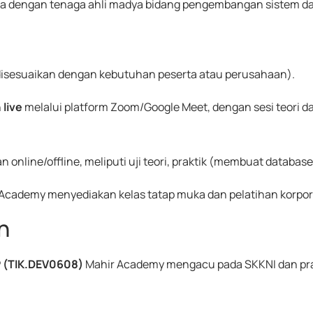
ara dengan tenaga ahli madya bidang pengembangan sistem d
t disesuaikan dengan kebutuhan peserta atau perusahaan).
n
live
melalui platform Zoom/Google Meet, dengan sesi teori 
 online/offline, meliputi uji teori, praktik (membuat databa
Academy menyediakan kelas tatap muka dan pelatihan korporas
n
 (TIK.DEV0608)
Mahir Academy mengacu pada SKKNI dan prakti