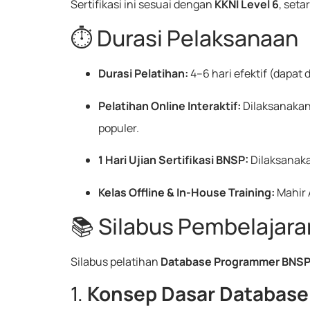
Sertifikasi ini sesuai dengan
KKNI Level 6
, set
⏱️ Durasi Pelaksanaan
Durasi Pelatihan:
4–6 hari efektif (dapa
Pelatihan Online Interaktif:
Dilaksanaka
populer.
1 Hari Ujian Sertifikasi BNSP:
Dilaksanakan
Kelas Offline & In-House Training:
Mahir 
📚 Silabus Pembelajara
Silabus pelatihan
Database Programmer BNSP
1.
Konsep Dasar Database