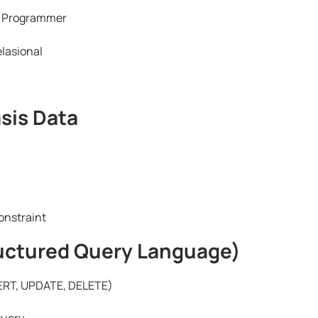
e Programmer
elasional
sis Data
onstraint
uctured Query Language)
SERT, UPDATE, DELETE)