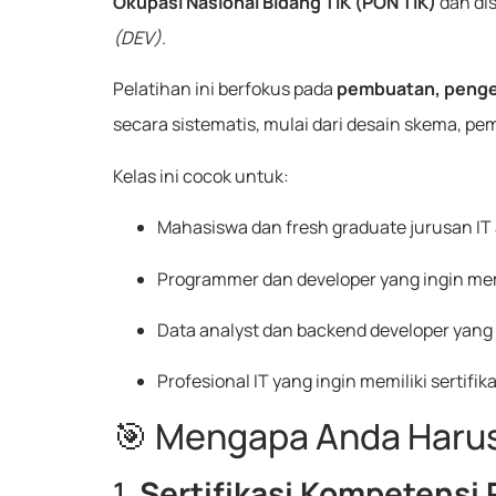
Okupasi Nasional Bidang TIK (PON TIK)
dan di
(DEV)
.
Pelatihan ini berfokus pada
pembuatan, pengel
secara sistematis, mulai dari desain skema, pe
Kelas ini cocok untuk:
Mahasiswa dan fresh graduate jurusan IT 
Programmer dan developer yang ingin 
Data analyst dan backend developer yan
Profesional IT yang ingin memiliki sertifi
🎯 Mengapa Anda Harus M
1.
Sertifikasi Kompetensi