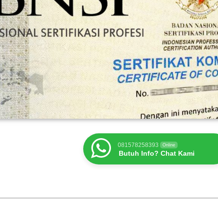
081578258393
Online
Butuh Info? Chat Kami