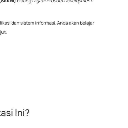
(SKKNI)
bidang
Digital Product Development
kasi dan sistem informasi. Anda akan belajar
jut.
si Ini?