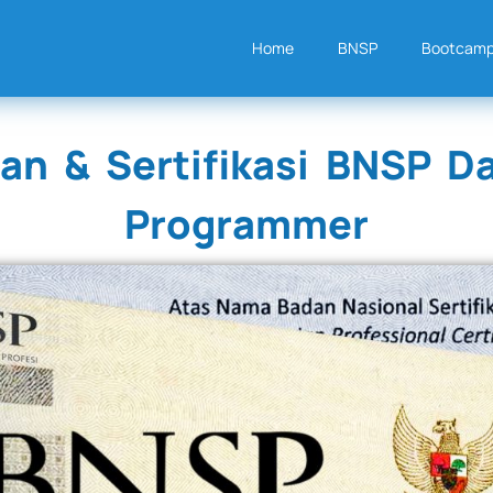
Home
BNSP
Bootcam
han & Sertifikasi BNSP D
Programmer