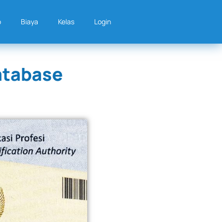
p
Biaya
Kelas
Login
atabase