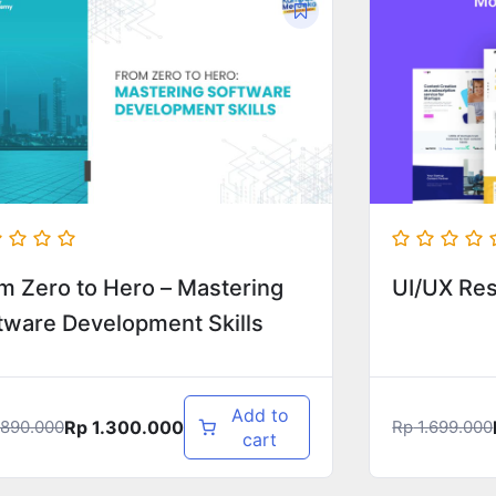
m Zero to Hero – Mastering
UI/UX Re
tware Development Skills
Add to
Rp
1.300.000
890.000
Rp
1.699.000
cart