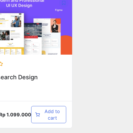
search Design
Add to
Rp
1.099.000
cart