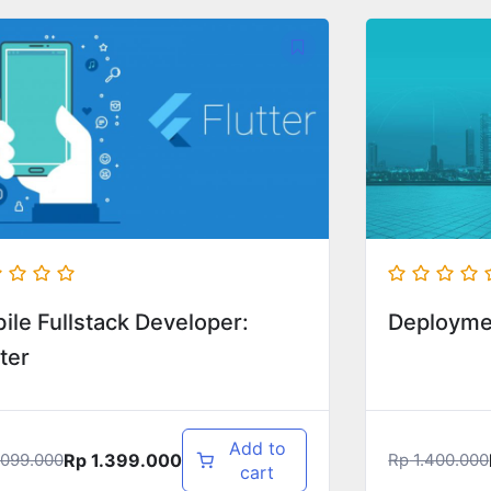
ile Fullstack Developer:
Deployme
ter
Add to
Rp
1.399.000
099.000
Rp
1.400.000
cart