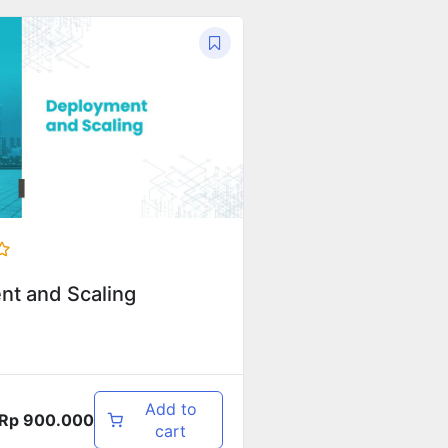
nt and Scaling
Add to
Rp
900.000
cart