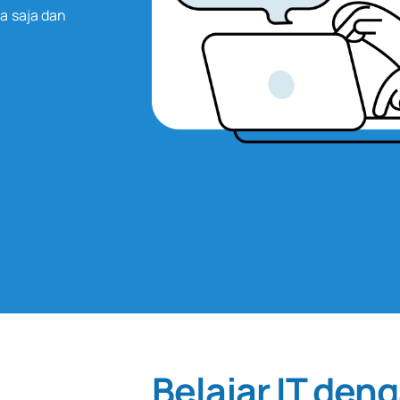
na saja dan
Belajar IT den