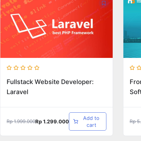
Fullstack Website Developer:
Fro
Laravel
Sof
Add to
Rp
1.299.000
Rp
1.999.000
Rp
5.
cart