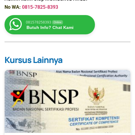
No WA:
0815-7825-8393
081578258393
Online
Butuh Info? Chat Kami
Kursus Lainnya