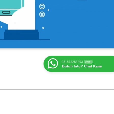
081578258393
Online
Butuh Info? Chat Kami