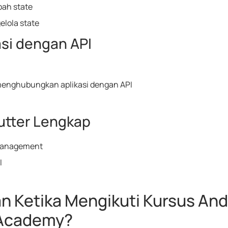
ah state
lola state
si dengan API
enghubungkan aplikasi dengan API
utter Lengkap
management
I
 Ketika Mengikuti Kursus Andr
 Academy?