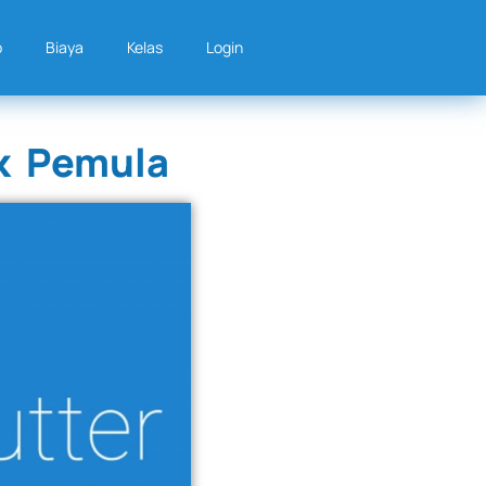
p
Biaya
Kelas
Login
k Pemula