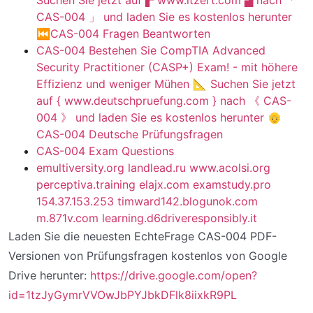
Suchen Sie jetzt auf ▛ www.itzert.com ▟ nach 「
CAS-004 」 und laden Sie es kostenlos herunter
⏮CAS-004 Fragen Beantworten
CAS-004 Bestehen Sie CompTIA Advanced
Security Practitioner (CASP+) Exam! - mit höhere
Effizienz und weniger Mühen 📐 Suchen Sie jetzt
auf { www.deutschpruefung.com } nach 《 CAS-
004 》 und laden Sie es kostenlos herunter 👴
CAS-004 Deutsche Prüfungsfragen
CAS-004 Exam Questions
emultiversity.org
landlead.ru
www.acolsi.org
perceptiva.training
elajx.com
examstudy.pro
154.37.153.253
timward142.blogunok.com
m.871v.com
learning.d6driveresponsibly.it
Laden Sie die neuesten EchteFrage CAS-004 PDF-
Versionen von Prüfungsfragen kostenlos von Google
Drive herunter:
https://drive.google.com/open?
id=1tzJyGymrVVOwJbPYJbkDFlk8iixkR9PL